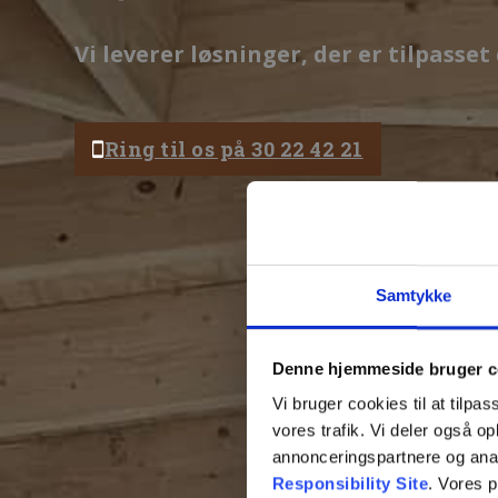
Vi leverer løsninger, der er tilpasse
Ring til os på 30 22 42 21
Samtykke
Denne hjemmeside bruger c
Vi bruger cookies til at tilpas
vores trafik. Vi deler også 
annonceringspartnere og ana
Responsibility Site
. Vores 