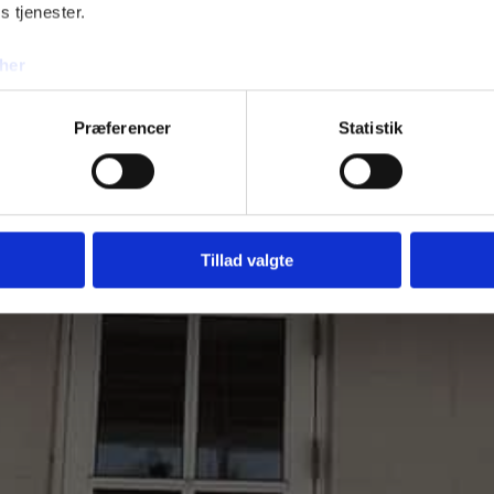
s tjenester.
Tilføj file
her
Præferencer
Statistik
Bliv 
Tillad valgte