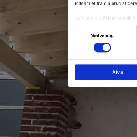
indsamlet fra din brug af dere
Se Cookie & Privatlivspolitik
Samtykkevalg
Nødvendig
Afvis