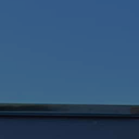
 tilbud
tilbage hurtigst muligt.