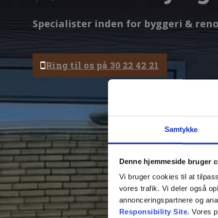
Specialister inden for byggeri & ren
Ring til os på 30 22 42 21
Samtykke
Denne hjemmeside bruger c
Vi bruger cookies til at tilpas
vores trafik. Vi deler også 
annonceringspartnere og ana
Responsibility Site
. Vores 