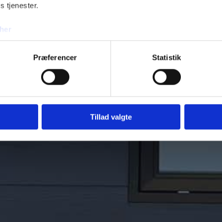
s tjenester.
Tilføj file
her
Præferencer
Statistik
Bliv 
Tillad valgte