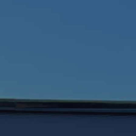
Få et
Vi vender 