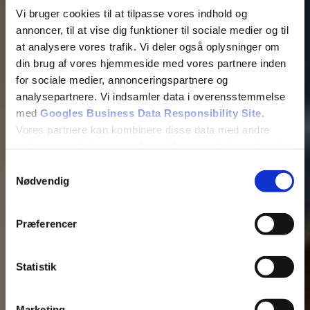
Vi bruger cookies til at tilpasse vores indhold og
annoncer, til at vise dig funktioner til sociale medier og til
at analysere vores trafik. Vi deler også oplysninger om
din brug af vores hjemmeside med vores partnere inden
for sociale medier, annonceringspartnere og
analysepartnere. Vi indsamler data i overensstemmelse
med
Googles Business Data Responsibility Site
.
Tilføj filer (max 5)
Vores partnere kan kombinere disse data med andre
oplysninger, du har givet dem, eller som de har indsamlet
fra din brug af deres tjenester.
Samtykkevalg
Nødvendig
Bliv kontaktet
Se Cookie & Privatlivspolitik
her
Præferencer
Statistik
Marketing