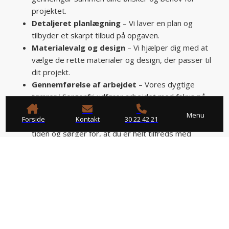
projektet.
Detaljeret planlægning
– Vi laver en plan og
tilbyder et skarpt tilbud på opgaven.
Materialevalg og design
– Vi hjælper dig med at
vælge de rette materialer og design, der passer til
dit projekt.
Gennemførelse af arbejdet
– Vores dygtige
tømrer i Sorgenfri udfører arbejdet med fokus på
kvalitet og flot finish.
Menu
Forside
Kontakt
30 22 42 21
Afslutning og opfølgning
– Vi afslutter arbejdet til
tiden og sørger for, at du er helt tilfreds med
resultatet.
Tidsrammer og budgetter kan være afgørende. Derfor
stræber vi efter at være både hurtigtarbejdende og
omkostningseffektive, uden at gå på kompromis med
kvaliteten. Hvis du har behov for rådgivning i forbindelse
med valg af materialer og design, så står vi klar til at
hjælpe med vores ekspertise.