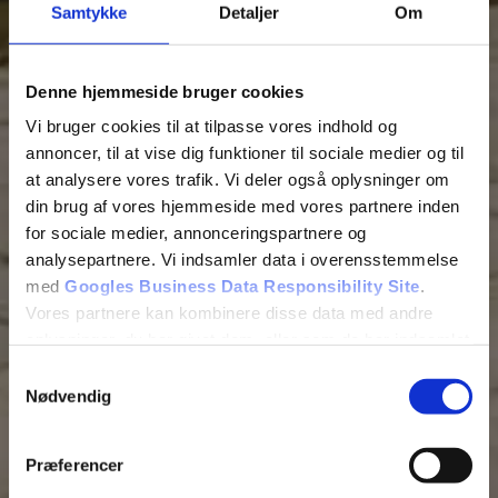
Samtykke
Detaljer
Om
Denne hjemmeside bruger cookies
Vi bruger cookies til at tilpasse vores indhold og
annoncer, til at vise dig funktioner til sociale medier og til
at analysere vores trafik. Vi deler også oplysninger om
din brug af vores hjemmeside med vores partnere inden
for sociale medier, annonceringspartnere og
analysepartnere. Vi indsamler data i overensstemmelse
Tilføj filer (max 5)
med
Googles Business Data Responsibility Site
.
Vores partnere kan kombinere disse data med andre
oplysninger, du har givet dem, eller som de har indsamlet
fra din brug af deres tjenester.
Samtykkevalg
Bliv kontaktet
Nødvendig
Se Cookie & Privatlivspolitik
her
Præferencer